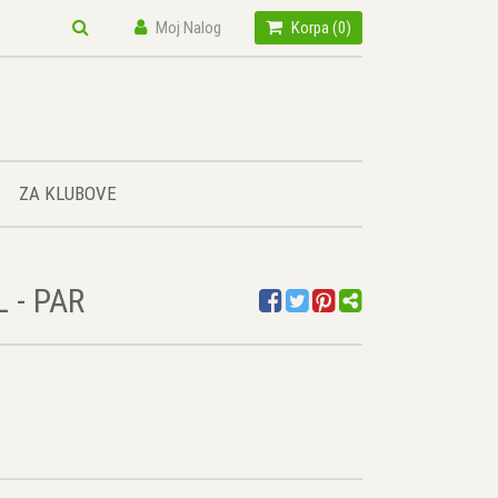
Moj Nalog
Korpa (
0
)
ZA KLUBOVE
 - PAR