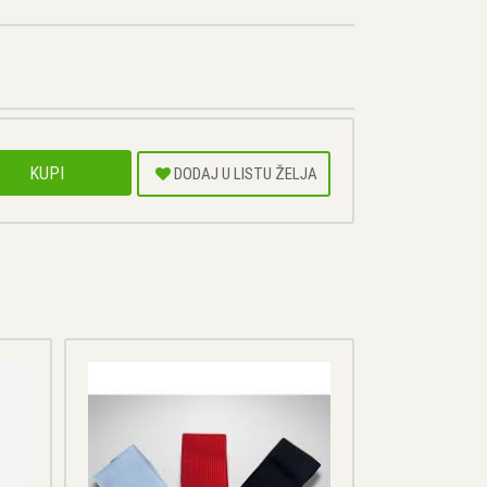
KUPI
DODAJ U LISTU ŽELJA