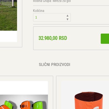
Robna Grupa:
Mreža za gol
Količina
▲
▼
32.980,00 RSD
SLIČNI PROIZVODI