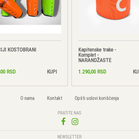
IJI KOSTOBRANI
Kapitenske trake -
Komplet -
NARANDŽASTE
,00 RSD
1.290,00 RSD
KUPI
KU
O nama
Kontakt
Opšti uslovi korišćenja
PRATITE NAS
NEWSLETTER