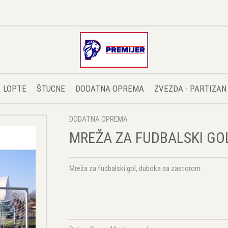
LOPTE
ŠTUCNE
DODATNA OPREMA
ZVEZDA - PARTIZAN
DODATNA OPREMA
MREŽA ZA FUDBALSKI GOL
Mreža za fudbalski gol, duboka sa zastorom.