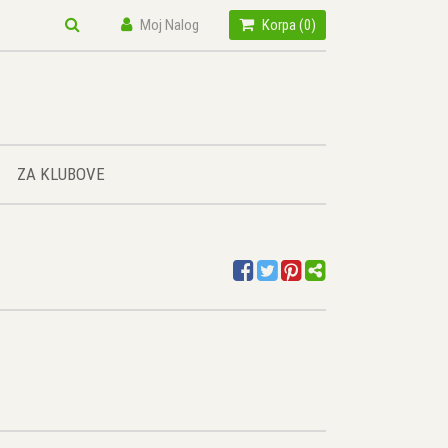
Moj Nalog
Korpa (
0
)
ZA KLUBOVE
3