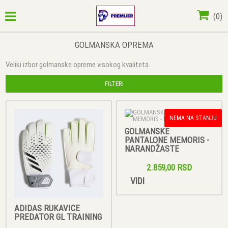
(
0
)
GOLMANSKA OPREMA
Veliki izbor golmanske opreme visokog kvaliteta.
FILTERI
NEMA NA STANJU
GOLMANSKE
PANTALONE MEMORIS -
NARANDŽASTE
2.859,00 RSD
VIDI
ADIDAS RUKAVICE
PREDATOR GL TRAINING