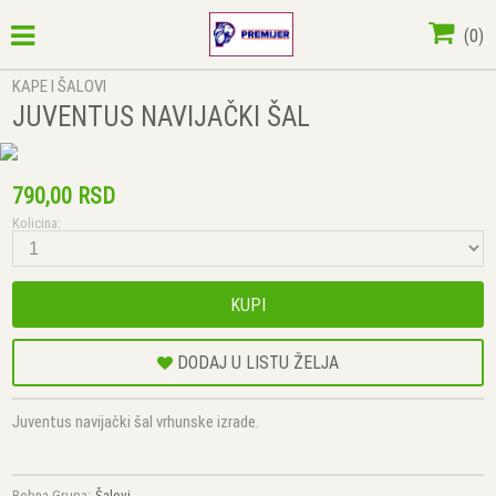
(
0
)
KAPE I ŠALOVI
JUVENTUS NAVIJAČKI ŠAL
790,00 RSD
Kolicina:
KUPI
DODAJ U LISTU ŽELJA
Juventus navijački šal vrhunske izrade.
Robna Grupa:
Šalovi