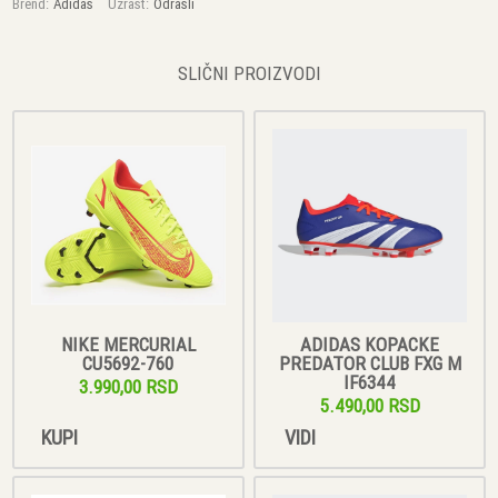
Brend:
Adidas
Uzrast:
Odrasli
SLIČNI PROIZVODI
NIKE MERCURIAL
ADIDAS KOPACKE
CU5692-760
PREDATOR CLUB FXG M
IF6344
3.990,00 RSD
5.490,00 RSD
KUPI
VIDI