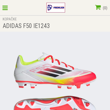
(
0
)
KOPAČKE
ADIDAS F50 IE1243