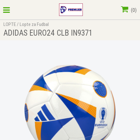
(
0
)
LOPTE
/
Lopte za Fudbal
ADIDAS EURO24 CLB IN9371