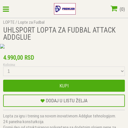
(
0
)
LOPTE
/
Lopte za Fudbal
UHLSPORT LOPTA ZA FUDBAL ATTACK
ADDGLUE
4.990,00 RSD
Kolicina:
KUPI
DODAJ U LISTU ŽELJA
Lopta za igru i trening sa novom inovativnom Addglue tehnologijom.
24 panelna konsturkcija.
Gornji deo od struktuiranog poliuretana sa dodatnim slojem pene za