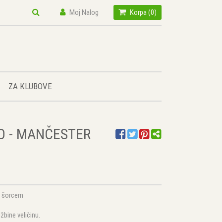
Moj Nalog
Korpa (
0
)
ZA KLUBOVE
O - MANČESTER
a šorcem
žbine veličinu.