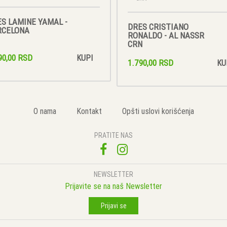
S LAMINE YAMAL -
DRES CRISTIANO
RCELONA
RONALDO - AL NASSR
CRN
90,00 RSD
KUPI
1.790,00 RSD
KU
O nama
Kontakt
Opšti uslovi korišćenja
PRATITE NAS
NEWSLETTER
Prijavite se na naš Newsletter
Prijavi se