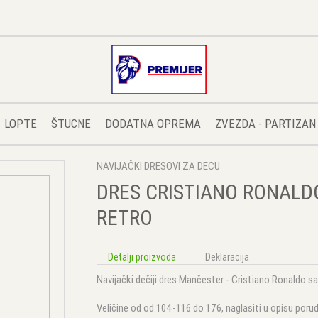
LOPTE
ŠTUCNE
DODATNA OPREMA
ZVEZDA - PARTIZAN
NAVIJAČKI DRESOVI ZA DECU
DRES CRISTIANO RONALD
RETRO
Detalji proizvoda
Deklaracija
Navijački dečiji dres Mančester - Cristiano Ronaldo s
Veličine od od 104-116 do 176, naglasiti u opisu porud