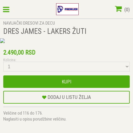
(
0
)
NAVIJAČKI DRESOVI ZA DECU
DRES JAMES - LAKERS ŽUTI
2.490,00 RSD
Kolicina:
KUPI
DODAJ U LISTU ŽELJA
Veličine od 116 do 176.
Naglasiti u opisu porudžbine veličinu.