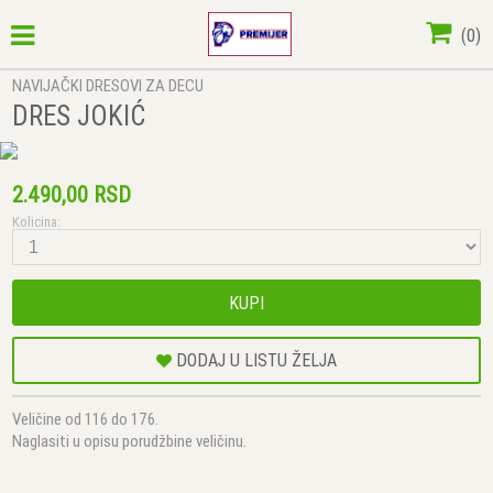
(
0
)
NAVIJAČKI DRESOVI ZA DECU
DRES JOKIĆ
2.490,00 RSD
Kolicina:
KUPI
DODAJ U LISTU ŽELJA
Veličine od 116 do 176.
Naglasiti u opisu porudžbine veličinu.