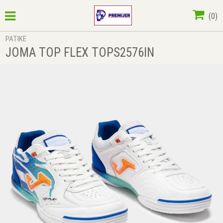
(
0
)
PATIKE
JOMA TOP FLEX TOPS2576IN