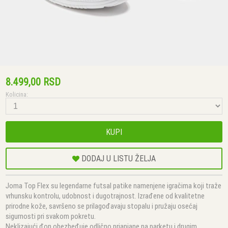
8.499,00 RSD
Kolicina:
KUPI
DODAJ U LISTU ŽELJA
Joma Top Flex su legendarne futsal patike namenjene igračima koji traže
vrhunsku kontrolu, udobnost i dugotrajnost. Izrađene od kvalitetne
prirodne kože, savršeno se prilagođavaju stopalu i pružaju osećaj
sigurnosti pri svakom pokretu.
Neklizajući đon obezbeđuje odlično prianjane na parketu i drugim