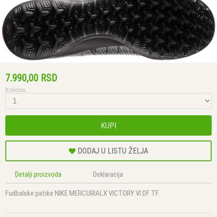
7.990,00 RSD
Kolicina:
KUPI
DODAJ U LISTU ŽELJA
Detalji proizvoda
Deklaracija
Fudbalske patike NIKE MERCURIALX VICTORY VI DF TF.