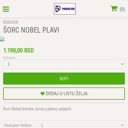
(
0
)
ŠORCEVI
ŠORC NOBEL PLAVI
1.190,00 RSD
Kolicina:
KUPI
DODAJ U LISTU ŽELJA
Šorc Nobel brenda Joma u plavoj varijanti.
Dostupne Veličine: