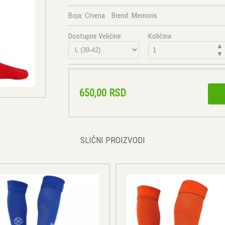
Boja:
Crvena
Brend:
Memoris
Dostupne Veličine:
Količina
▲
▼
650,00 RSD
SLIČNI PROIZVODI