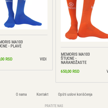
MORIS MA103
CNE - PLAVE
MEMORIS MA103
ŠTUCNE -
,00 RSD
VIDI
NARANDŽASTE
650,00 RSD
O nama
Kontakt
Opšti uslovi korišćenja
PRATITE NAS