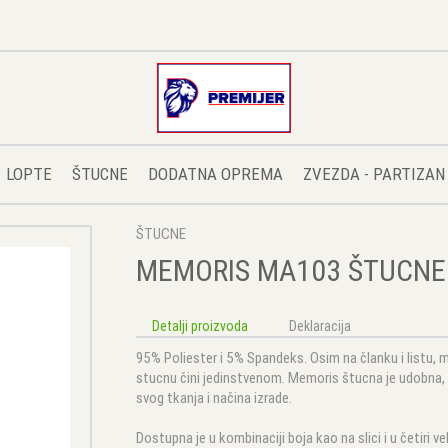
LOPTE
ŠTUCNE
DODATNA OPREMA
ZVEZDA - PARTIZAN
ŠTUCNE
MEMORIS MA103 ŠTUCNE 
Detalji proizvoda
Deklaracija
95% Poliester i 5% Spandeks. Osim na članku i listu, m
stucnu čini jedinstvenom. Memoris štucna je udobna,
svog tkanja i načina izrade.
Dostupna je u kombinaciji boja kao na slici i u četiri v