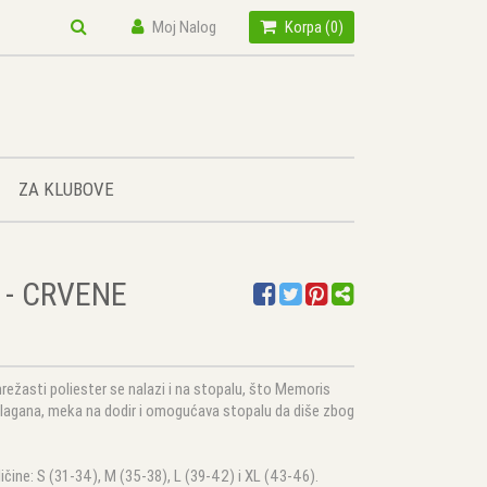
Moj Nalog
Korpa (
0
)
ZA KLUBOVE
- CRVENE
režasti poliester se nalazi i na stopalu, što Memoris
 lagana, meka na dodir i omogućava stopalu da diše zbog
eličine: S (31-34), M (35-38), L (39-42) i XL (43-46).