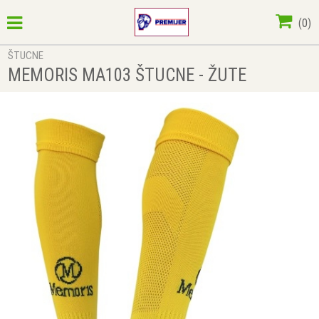
(
0
)
ŠTUCNE
MEMORIS MA103 ŠTUCNE - ŽUTE