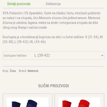
Detalji proizvoda
Deklaracija
95% Poliester i 5% Spandeks. Osim na članku i listu, mrežasti poliester
se nalazi i na stopalu, što Memoris stucnu čini jedinstvenom. Memoris
štucna je udobna, lagana, meka na dodir i omogućava stopalu da diše
zbog svog tkanja i načina izrade.
Dostupna je u kombinaciji boja kao na slici i u četiri veličine: S (31-34), M
(35-38), L (39-42) i XL (43-46).
Dostupne Veličine:
Boja:
Žuta
Brend:
Memoris
SLIČNI PROIZVODI