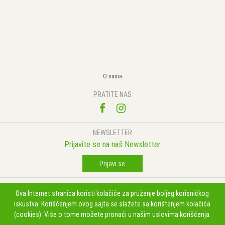
O nama
PRATITE NAS
NEWSLETTER
Prijavite se na naš Newsletter
Prijavi se
Premijer doo Lenjinova 2, 12000 POZAREVAC, Srbija
062335619
Ova Internet stranica koristi kolačiće za pružanje boljeg korisničkog
Copyright 2026 Premijer doo Sva prava su zadržana. Powered by
shopen.com
iskustva. Korišćenjem ovog sajta se slažete sa korištenjem kolačića
(cookies). Više o tome možete pronaći u našim uslovima korišćenja.