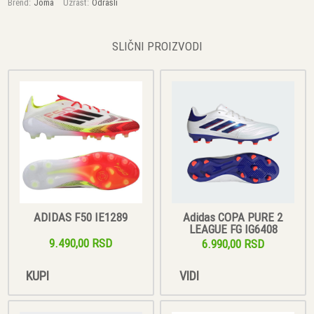
Brend:
Joma
Uzrast:
Odrasli
SLIČNI PROIZVODI
ADIDAS F50 IE1289
Adidas COPA PURE 2
LEAGUE FG IG6408
9.490,00 RSD
6.990,00 RSD
KUPI
VIDI