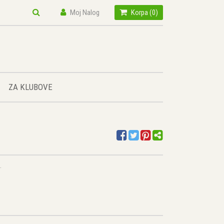
Moj Nalog
Korpa (
0
)
ZA KLUBOVE
.