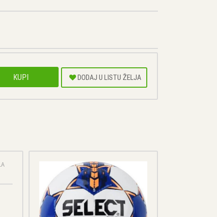
KUPI
DODAJ U LISTU ŽELJA