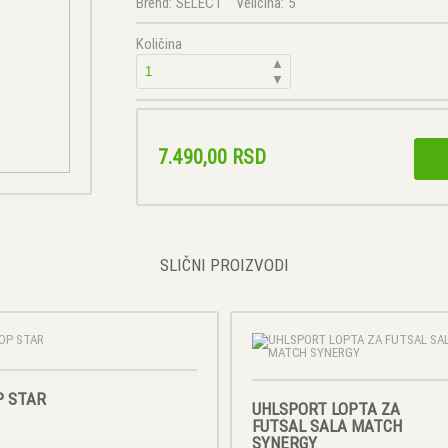
Brend:
SELECT
Veličina:
5
Količina
▲
▼
7.490,00 RSD
SLIČNI PROIZVODI
P STAR
UHLSPORT LOPTA ZA
FUTSAL SALA MATCH
SYNERGY